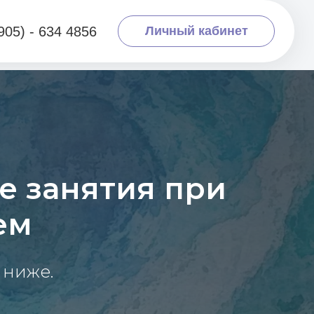
4856
Личный кабинет
е занятия при
ем
 ниже.