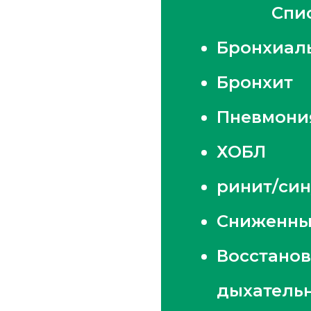
Спи
Бронхиаль
Бронхит
Пневмони
ХОБЛ
ринит/син
Сниженны
Восстанов
дыхательн