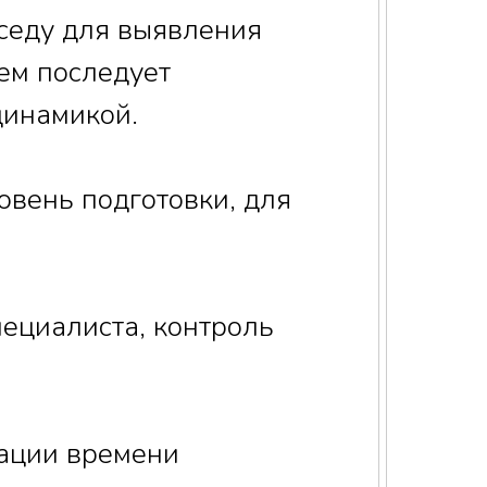
еседу для выявления
ем последует
динамикой.
вень подготовки, для
ециалиста, контроль
зации времени